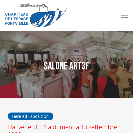
Skip
to
Men
main
content
Salone Art3F
Fiere ed Esposizioni
Dal venerdì 11 a domenica 13 settembre