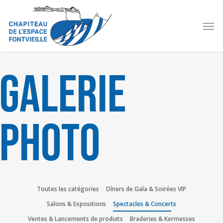
Skip
to
Men
main
content
Galerie
photo
Toutes les catégories
Dîners de Gala & Soirées VIP
Salons & Expositions
Spectacles & Concerts
Ventes & Lancements de produits
Braderies & Kermesses