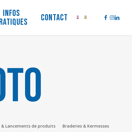
Infos
facebook
instag
linke
Contact
ratiques
oto
 & Lancements de produits
Braderies & Kermesses