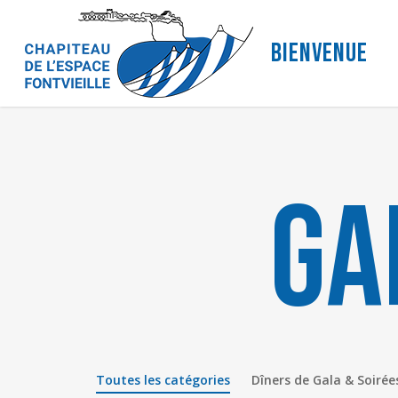
Skip
to
Bienvenue
main
content
Ga
Toutes les catégories
Dîners de Gala & Soirée