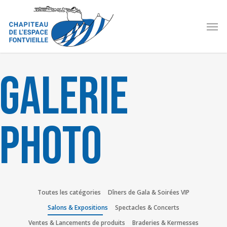
Skip
to
Men
main
content
Galerie
photo
Toutes les catégories
Dîners de Gala & Soirées VIP
Salons & Expositions
Spectacles & Concerts
Ventes & Lancements de produits
Braderies & Kermesses